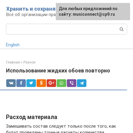
Перейти
Хранить и сохранять
Для любых предложений по
к
Всё об организации правильного хранения
сайту: musiconnect@cp9.ru
контенту
Поиск:
English
Главная
»
Разное
Использование жидких обоев повторно
Расход материала
Замешивать состав следует только после того, как
будут проведены точные расчеты количества