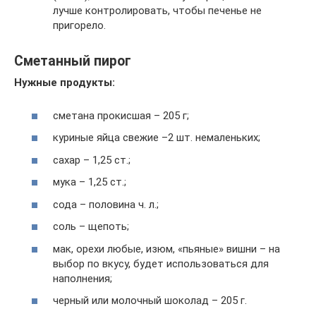
лучше контролировать, чтобы печенье не
пригорело.
Сметанный пирог
Нужные продукты:
сметана прокисшая – 205 г;
куриные яйца свежие –2 шт. немаленьких;
сахар – 1,25 ст.;
мука – 1,25 ст.;
сода – половина ч. л.;
соль – щепоть;
мак, орехи любые, изюм, «пьяные» вишни – на
выбор по вкусу, будет использоваться для
наполнения;
черный или молочный шоколад – 205 г.