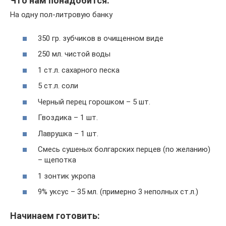
Что нам понадобится:
На одну пол-литровую банку
350 гр. зубчиков в очищенном виде
250 мл. чистой воды
1 ст.л. сахарного песка
5 ст.л. соли
Черный перец горошком – 5 шт.
Гвоздика – 1 шт.
Лаврушка – 1 шт.
Смесь сушеных болгарских перцев (по желанию)
– щепотка
1 зонтик укропа
9% уксус – 35 мл. (примерно 3 неполных ст.л.)
Начинаем готовить: